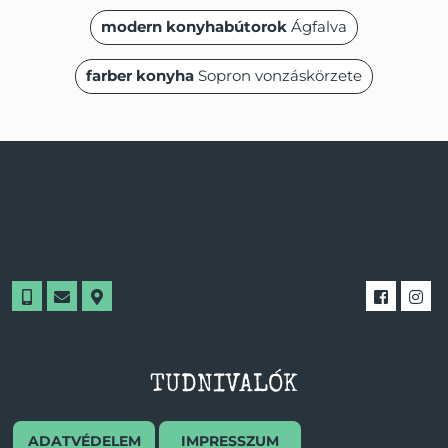
modern konyhabútorok
Ágfalva
farber konyha
Sopron vonzáskörzete
TUDNIVALÓK
ADATVÉDELEM
IMPRESSZUM