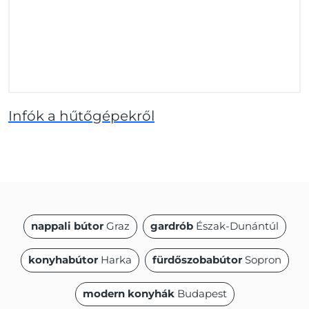
Infók a hűtőgépekről
nappali bútor
Graz
gardrób
Észak-Dunántúl
konyhabútor
Harka
fürdőszobabútor
Sopron
modern konyhák
Budapest