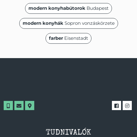
modern konyhabútorok
Budapest
modern konyhák
Sopron vonzáskörzete
farber
Eisenstadt
TUDNIVALÓK