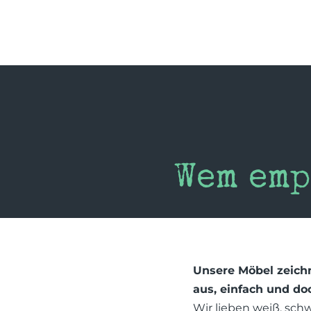
Wem emp
Unsere Möbel zeichn
aus, einfach und do
Wir lieben weiß, sch