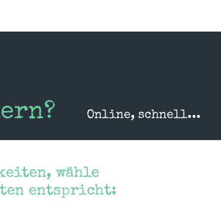
dern?
Online, schnell...
keiten, wähle
sten entspricht: