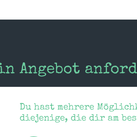
ein Angebot anfor
Du hast mehrere Möglich
diejenige, die dir am be